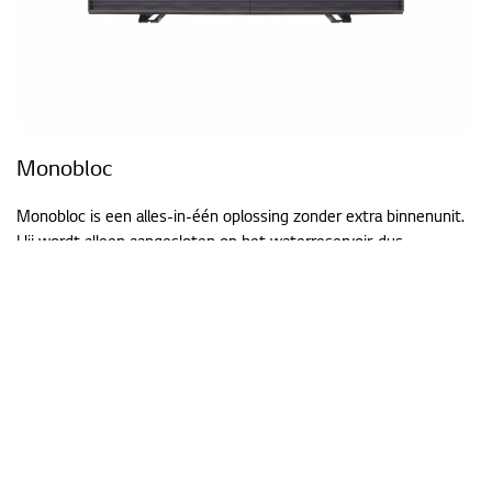
Monobloc
Monobloc is een alles-in-één oplossing zonder extra binnenunit.
Hij wordt alleen aangesloten op het waterreservoir, dus
gemakkelijk en eenvoudig te installeren.
Natuurlijk koudemiddel R290 met laag GWP (3)
Geen koudemiddelleidingwerk
ErP energielabelklasse LWT A+++/A+++ (35°C/55°C)
Verfijnd grijs ontwerp dat zich aanpast aan verschillende
omgevingen
Lees meer