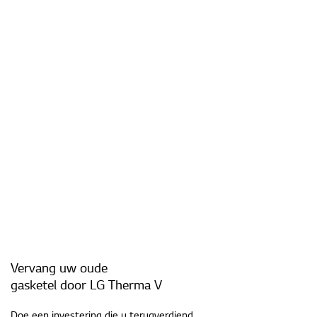
Vervang uw oude
Doorbraak
gasketel door LG Therma V
#CareForWhereYouLive
in thuisverwarming