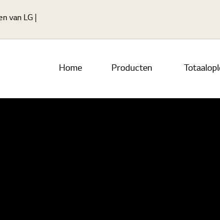
Ga naar hoofdinhoud
gen van LG
Home
Producten
Totaalop