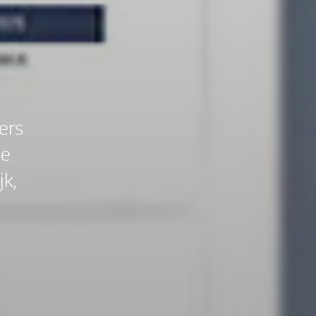
ers
ie
jk,