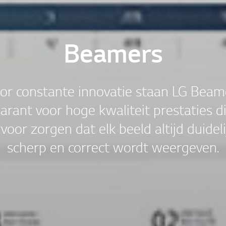
Beamers
or constante innovatie staan LG Beam
arant voor hoge kwaliteit prestaties d
voor zorgen dat elk beeld altijd duideli
scherp en correct wordt weergeven.