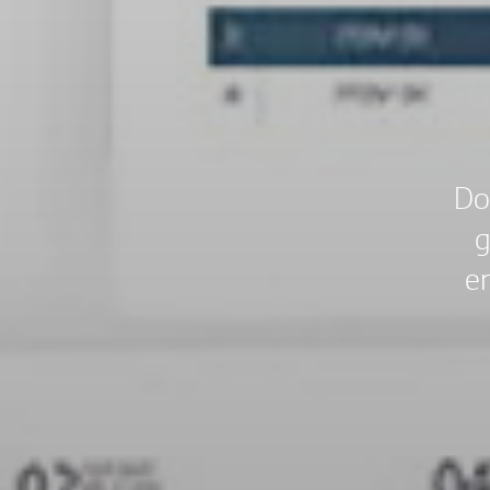
Do
g
er