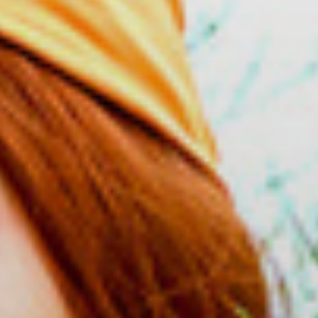
Klimaat
Totaaloplossingen
Cases
Nieuws
Service
CONTACT