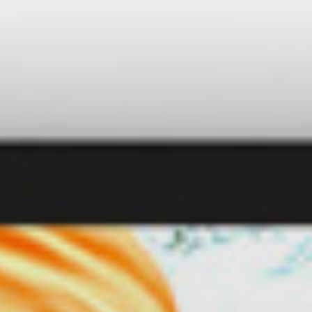
Stretch Displays
E-Paper Display
Interactive Displays
LED Signage
Hotel TV
Desktop Monitoren
Medische Monitoren
Thin Client
Beamers