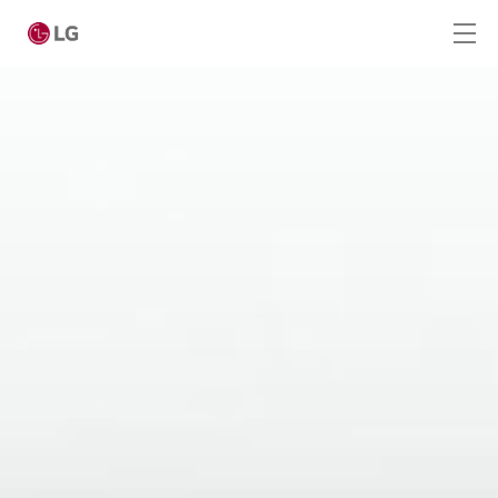
Ga naar hoofdinhoud
Home
Producten
Digital Signage
Standard Displays
Video Wall
High Brightness
OLED Displays