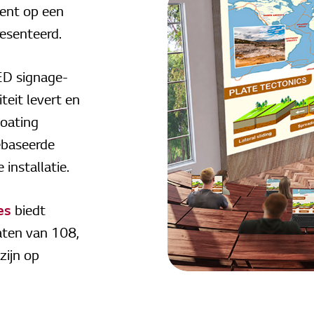
ent op een
esenteerd.
ED signage-
teit levert en
Coating
ebaseerde
installatie.
es
biedt
ten van 108,
zijn op