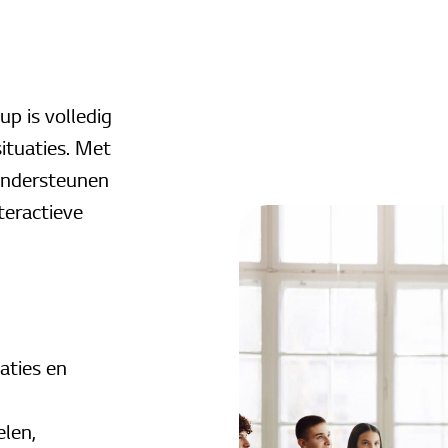
p is volledig
ituaties. Met
 ondersteunen
teractieve
taties en
elen,