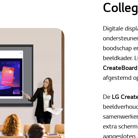
Colleg
Digitale disp
ondersteunen
boodschap en
beeldkader. L
CreateBoard
afgestemd op
De
LG Creat
beeldverhoud
samenwerken
extra scherm
aangesloten.