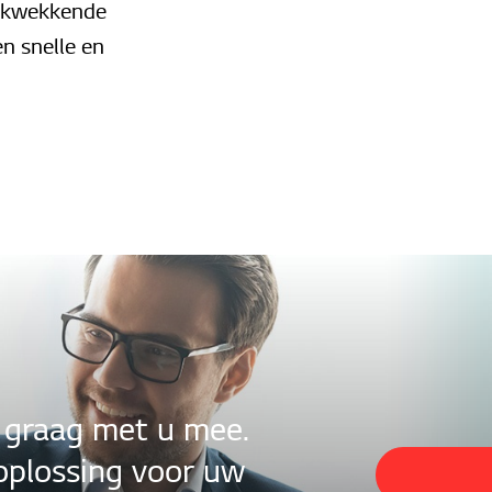
rukwekkende
en snelle en
 graag met u mee.
oplossing voor uw