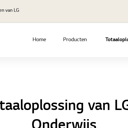
Ga naar hoofdinhoud
gen van LG
Home
Producten
Totaalopl
taaloplossing van L
Onderwijs