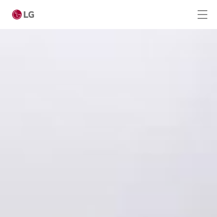
Ga naar hoofdinhoud
Home
Producten
Digital Signage
LED Signage
Hotel TV
Desktop Monitoren
Medische Monitoren