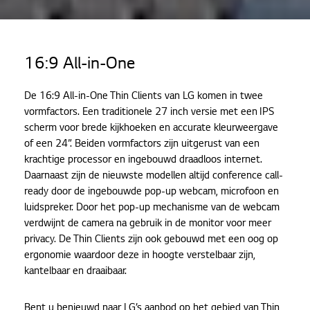
Home
Producten
16:9 All-in-One
Thin Client
16:9 All-in-One
De 16:9 All-in-One Thin Clients van LG komen in twee
vormfactors. Een traditionele 27 inch versie met een IPS
scherm voor brede kijkhoeken en accurate kleurweergave
of een 24”. Beiden vormfactors zijn uitgerust van een
krachtige processor en ingebouwd draadloos internet.
Daarnaast zijn de nieuwste modellen altijd conference call-
ready door de ingebouwde pop-up webcam, microfoon en
luidspreker. Door het pop-up mechanisme van de webcam
verdwijnt de camera na gebruik in de monitor voor meer
privacy. De Thin Clients zijn ook gebouwd met een oog op
ergonomie waardoor deze in hoogte verstelbaar zijn,
kantelbaar en draaibaar.
Bent u benieuwd naar LG’s aanbod op het gebied van Thin