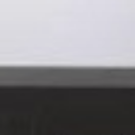
Thin Client
UltraWide All-in-One
16:9 All-in-One
Thin Client Box
Zero Client
Beamers
Klimaat
Totaaloplossingen
Cases