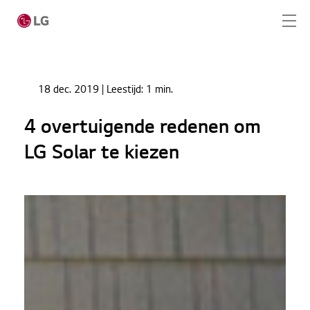
Ga naar hoofdinhoud
Home
Nieuws
18 dec. 2019
| Leestijd:
1 min.
4 overtuigende redenen om LG Solar te kiezen
Home
4 overtuigende redenen om
Producten
LG Solar te kiezen
Totaaloplossingen
Cases
Nieuws
Service
CONTACT