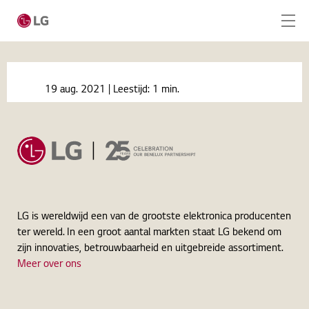
Ga naar hoofdinhoud
Home
Nieuws
19 aug. 2021
| Leestijd:
1 min.
Améliorer l'expérience à l'hôtel grâce à LG
Home
Pro:Centric
Producten
Totaaloplossingen
Cases
LG is wereldwijd een van de grootste elektronica producenten
ter wereld. In een groot aantal markten staat LG bekend om
Nieuws
zijn innovaties, betrouwbaarheid en uitgebreide assortiment.
Meer over ons
Service
CONTACT