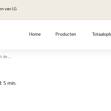
Ga naar hoofdinhoud
gen van LG
Home
Producten
Totaalopl
aar winkels
d:
5 min.