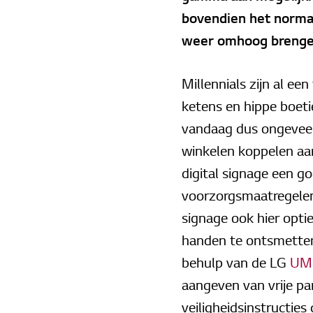
bovendien het normal
weer omhoog brenge
Millennials zijn al ee
ketens en hippe boeti
vandaag dus ongeveer 
winkelen koppelen aan
digital signage een g
voorzorgsmaatregelen
signage ook hier opti
handen te ontsmetten 
behulp van de LG
UM
aangeven van vrije pa
veiligheidsinstructie