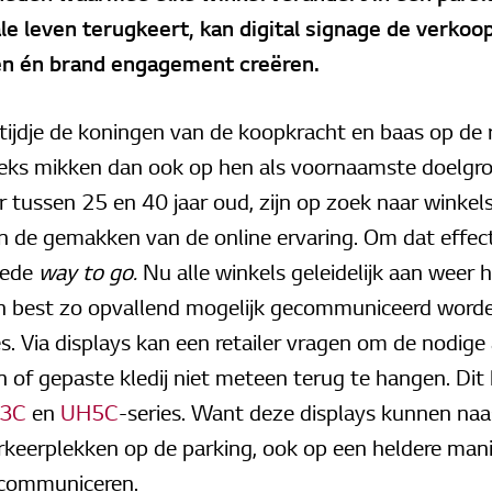
e leven terugkeert, kan digital signage de verkoo
n én brand engagement creëren.
n tijdje de koningen van de koopkracht en baas op de r
eks mikken dan ook op hen als voornaamste doelgroe
tussen 25 en 40 jaar oud, zijn op zoek naar winkels 
 de gemakken van de online ervaring. Om dat effect
oede
way to go.
Nu alle winkels geleidelijk aan weer
 best zo opvallend mogelijk gecommuniceerd worden,
es. Via displays kan een retailer vragen om de nodige
of gepaste kledij niet meteen terug te hangen. Dit
3C
en
UH5C
-series. Want deze displays kunnen naa
rkeerplekken op de parking, ook op een heldere mani
s communiceren.