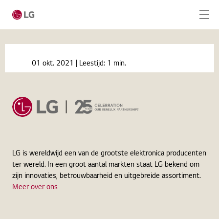
Ga naar hoofdinhoud
Home
Nieuws
01 okt. 2021
| Leestijd:
1 min.
Le LG LAEC Series, une solution tout-en-un avec
Home
enceintes intégrées
Producten
Totaaloplossingen
Cases
LG is wereldwijd een van de grootste elektronica producenten
ter wereld. In een groot aantal markten staat LG bekend om
Nieuws
zijn innovaties, betrouwbaarheid en uitgebreide assortiment.
Meer over ons
Service
CONTACT