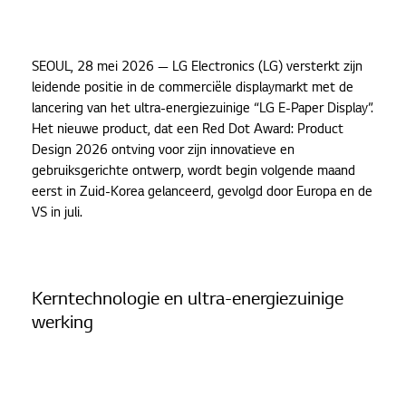
SEOUL, 28 mei 2026 — LG Electronics (LG) versterkt zijn
leidende positie in de commerciële displaymarkt met de
lancering van het ultra-energiezuinige “LG E-Paper Display”.
Het nieuwe product, dat een Red Dot Award: Product
Design 2026 ontving voor zijn innovatieve en
gebruiksgerichte ontwerp, wordt begin volgende maand
eerst in Zuid-Korea gelanceerd, gevolgd door Europa en de
VS in juli.
Kerntechnologie en ultra-energiezuinige
werking
Het LG E-Paper Display beschikt over een 32-inch QHD-
scherm (2.560 x 1.440) met een 16:9 beeldverhouding.