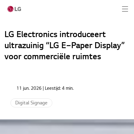
Ga naar hoofdinhoud
LG Electronics introduceert
ultrazuinig “LG E‑Paper Display”
Home
voor commerciële ruimtes
Producten
Totaaloplossingen
Home
Nieuws
Cases
11 jun. 2026
| Leestijd:
4 min.
LG Electronics introduceert ultrazuinig “LG E‑Paper
Display” voor commerciële ruimtes
Nieuws
Digital Signage
Service
CONTACT