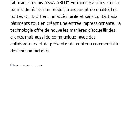
fabricant suédois ASSA ABLOY Entrance Systems. Ceci a
permis de réaliser un produit transparent de qualité. Les
portes OLED offrent un accès facile et sans contact aux
bâtiments tout en créant une entrée impressionnante. La
technologie offre de nouvelles manières d’accueillir des
clients, mais aussi de communiquer avec des
collaborateurs et de présenter du contenu commercial à
des consommateurs.
Leur conception robuste avec du verre trempé offre une
excellente durabilité et une sécurité améliorée, combinée
aux portes coulissantes automatiques d’ASSA ABLOY
Entrance Systems. En utilisant la technologie WRGB de LG,
les pixels OLED auto-éclairés affichent fidèlement les
couleurs, avec une clarté exceptionnelle et un contraste
élevé. La transparence permet aux objets situés derrière
les portes de rester visibles. Cette solution OLED se fond