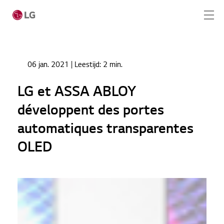
Ga naar hoofdinhoud
Home
Nieuws
06 jan. 2021
| Leestijd:
2 min.
LG et ASSA ABLOY développent des portes
Home
automatiques transparentes OLED
LG et ASSA ABLOY
Producten
développent des portes
Totaaloplossingen
automatiques transparentes
OLED
Cases
Nieuws
Service
CONTACT