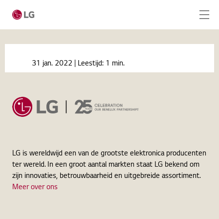
Ga naar hoofdinhoud
Home
Nieuws
31 jan. 2022
| Leestijd:
1 min.
LG et Userful lancent une solution AV sur IP
Home
d'entreprise défine par logiciel
Producten
Totaaloplossingen
Cases
LG is wereldwijd een van de grootste elektronica producenten
ter wereld. In een groot aantal markten staat LG bekend om
Nieuws
zijn innovaties, betrouwbaarheid en uitgebreide assortiment.
Meer over ons
Service
CONTACT