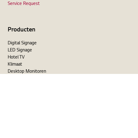
Service Request
Producten
Digital Signage
LED Signage
Hotel TV
Klimaat
Desktop Monitoren
Medische Monitoren
Thin Client
Beamers
Totaaloplossingen
Hospitality