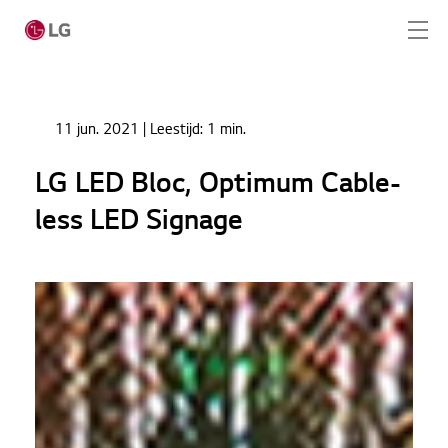
Ga naar hoofdinhoud
Home
Nieuws
11 jun. 2021
| Leestijd:
1 min.
LG LED Bloc, Optimum Cable-less LED Signage
Home
LG LED Bloc, Optimum Cable-
Producten
less LED Signage
Totaaloplossingen
Cases
Nieuws
Service
CONTACT