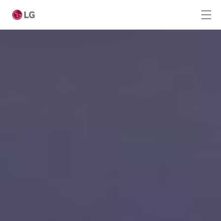
Ga naar hoofdinhoud
Home
Producten
Totaaloplossingen
Cases
Nieuws
Service
CONTACT