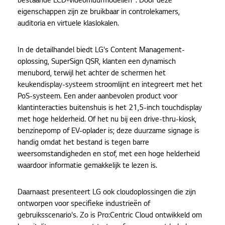
bestaande LCD-videomuurmodellen*. Door deze
eigenschappen zijn ze bruikbaar in controlekamers,
auditoria en virtuele klaslokalen.
In de detailhandel biedt LG's Content Management-
oplossing, SuperSign QSR, klanten een dynamisch
menubord, terwijl het achter de schermen het
keukendisplay-systeem stroomlijnt en integreert met het
PoS-systeem. Een ander aanbevolen product voor
klantinteracties buitenshuis is het 21,5-inch touchdisplay
met hoge helderheid. Of het nu bij een drive-thru-kiosk,
benzinepomp of EV-oplader is; deze duurzame signage is
handig omdat het bestand is tegen barre
weersomstandigheden en stof, met een hoge helderheid
waardoor informatie gemakkelijk te lezen is.
Daarnaast presenteert LG ook cloudoplossingen die zijn
ontworpen voor specifieke industrieën of
gebruiksscenario's. Zo is Pro:Centric Cloud ontwikkeld om