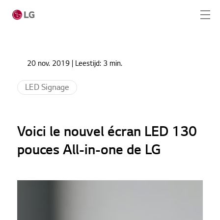
Ga naar hoofdinhoud
Home
Nieuws
20 nov. 2019
| Leestijd:
3 min.
Voici le nouvel écran LED 130 pouces All-in-one de
Home
LG
LED Signage
Producten
Totaaloplossingen
Voici le nouvel écran LED 130
Cases
pouces All-in-one de LG
Nieuws
Service
CONTACT