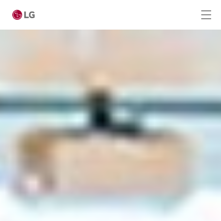
Ga naar hoofdinhoud
Home
Producten
Totaaloplossingen
Cases
Nieuws
Service
CONTACT