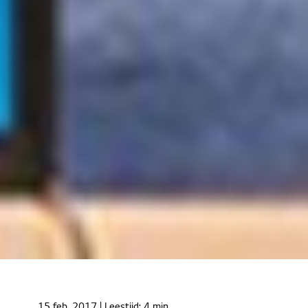
Home
Cases
15 feb. 2017
| Leestijd:
4 min.