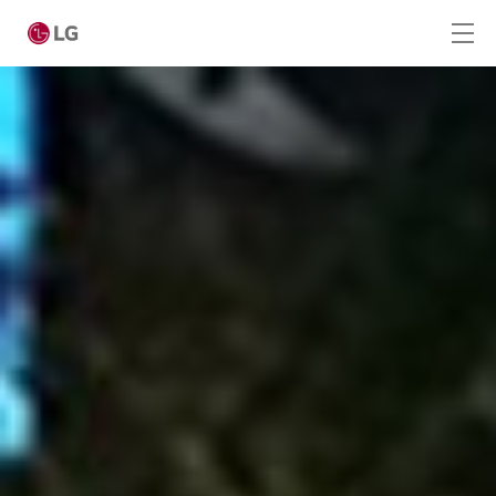
Ga naar hoofdinhoud
Home
Producten
Totaaloplossingen
Cases
Nieuws
Service
CONTACT