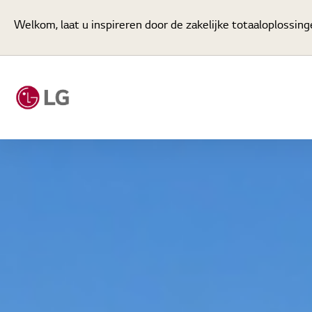
Welkom, laat u inspireren door de zakelijke totaaloplossing