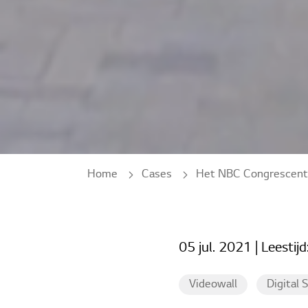
Home
Cases
Het NBC Congrescentrum in Nieuwegein kiest voor diverse LG Display oplo
05 jul. 2021
| Leestijd
Videowall
Digital 