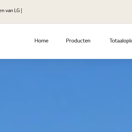
Ga naar hoofdinhoud
en van LG |
Home
Producten
Totaalopl