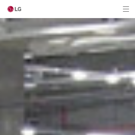
Ga naar hoofdinhoud
Home
Producten
Totaaloplossingen
Cases
Nieuws
Service
CONTACT