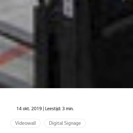
Home
Cases
14 okt. 2019
| Leestijd:
3 min.
The Greenery informeert haar medewerkers via
narrowcasting
Videowall
Digital Signage