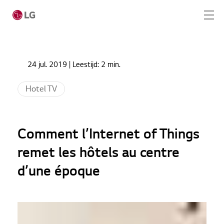
Ga naar hoofdinhoud
Home
Nieuws
24 jul. 2019
| Leestijd:
2 min.
Comment l’Internet of Things remet les hôtels au
Home
centre d’une époque
Hotel TV
Producten
Totaaloplossingen
Comment l’Internet of Things
Cases
remet les hôtels au centre
d’une époque
Nieuws
Service
CONTACT