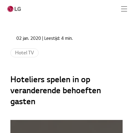
Ga naar hoofdinhoud
Home
Nieuws
02 jan. 2020
| Leestijd:
4 min.
Hoteliers spelen in op veranderende behoeften
Home
gasten
Hotel TV
Producten
Totaaloplossingen
Hoteliers spelen in op
Cases
veranderende behoeften
gasten
Nieuws
Service
CONTACT