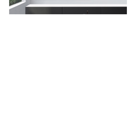
Hotel TV
Wat is het belang van
toekomstbestendige Hotel-TV’s voor de
hospitality branche?
22 dec. 2022
Lees verder