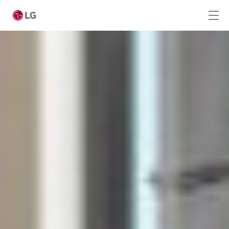
Ga naar hoofdinhoud
Home
Producten
Totaaloplossingen
Cases
Nieuws
Service
CONTACT